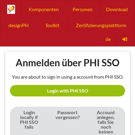
Komponenten
Personen
Download
designPH
Toolkit
Zertifizierungsplattform
de
Anmelden über PHI SSO
You are about to sign in using a account from PHI SSO.
Login with PHI SSO
Login
Passwort
Account
locally if
vergessen?
anlegen,
PHI SSO
falls Sie
fails
noch
keinen