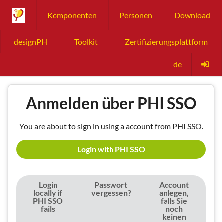
Komponenten
Personen
Download
designPH
Toolkit
Zertifizierungsplattform
de
Anmelden über PHI SSO
You are about to sign in using a account from PHI SSO.
Login with PHI SSO
Login
Passwort
Account
locally if
vergessen?
anlegen,
PHI SSO
falls Sie
fails
noch
keinen