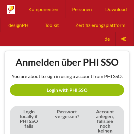
Komponenten
Personen
Download
designPH
Toolkit
Zertifizierungsplattform
de
Anmelden über PHI SSO
You are about to sign in using a account from PHI SSO.
Login with PHI SSO
Login
Passwort
Account
locally if
vergessen?
anlegen,
PHI SSO
falls Sie
fails
noch
keinen