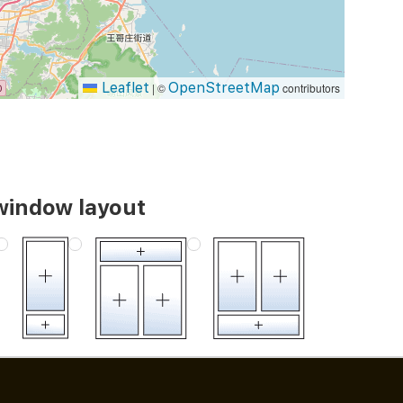
Leaflet
OpenStreetMap
|
©
contributors
window layout