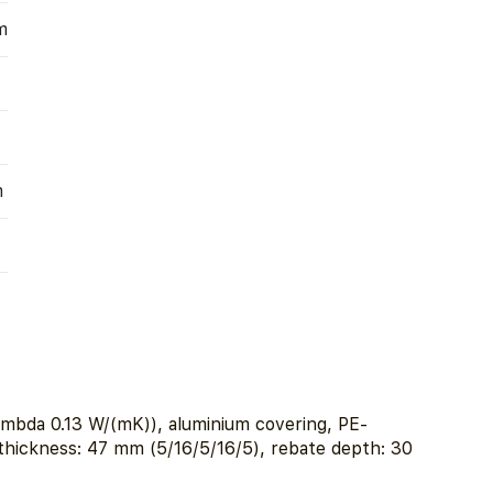
m
m
ambda 0.13 W/(mK)), aluminium covering, PE-
e thickness: 47 mm (5/16/5/16/5), rebate depth: 30