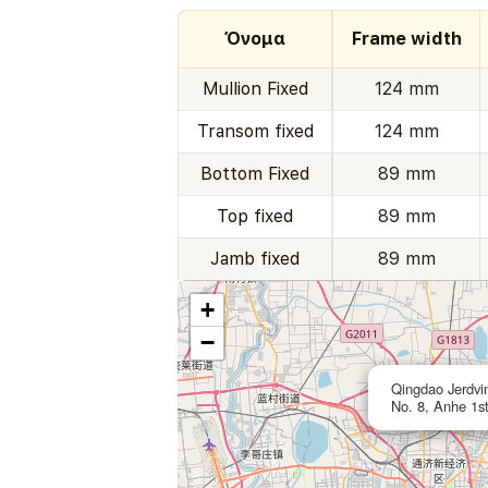
Όνομα
Frame width
Mullion Fixed
124 mm
Transom fixed
124 mm
Bottom Fixed
89 mm
Top fixed
89 mm
Jamb fixed
89 mm
+
−
Qingdao Jerdvi
No. 8, Anhe 1s