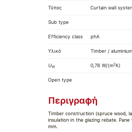
Τύπος
Curtain wall syste
Sub type
Efficiency class
phA
Υλικό
Timber / aluminiu
2
U
0,78 W/(m
K)
W
Open type
Περιγραφή
Timber construction (spruce wood, l
insulation in the glazing rebate. Pan
mm.