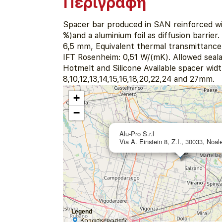
Περιγραφή
Spacer bar produced in SAN reinforced wi
%)and a aluminium foil as diffusion barrier
6,5 mm, Equivalent thermal transmittance 
IFT Rosenheim: 0,51 W/(mK). Allowed seala
Hotmelt and Silicone Available spacer widt
8,10,12,13,14,15,16,18,20,22,24 and 27mm.
+
−
Alu-Pro S.r.l
Via A. Einstein 8, Z.I., 30033, Noale
Legend
Κατασκευαστής