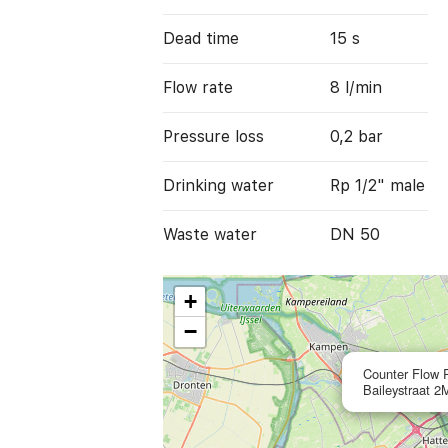
Dead time
15 s
Flow rate
8 l/min
Pressure loss
0,2 bar
Drinking water
Rp 1/2" male
Waste water
DN 50
+
−
Counter Flow P
Baileystraat 2