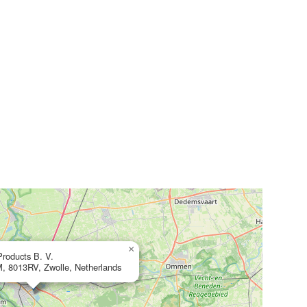
×
roducts B. V.
M, 8013RV, Zwolle, Netherlands