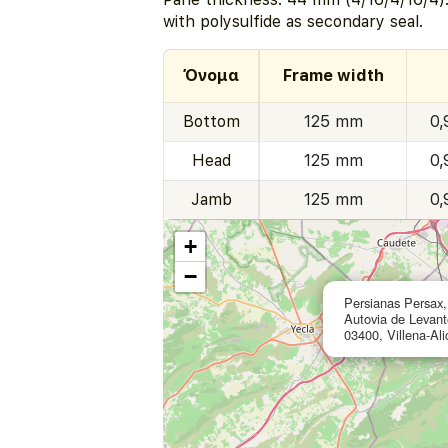
with polysulfide as secondary seal.
Όνομα
Frame width
Bottom
125 mm
0,
Head
125 mm
0,
Jamb
125 mm
0,
+
−
Persianas Persax,
Autovia de Levant
03400, Villena-Al