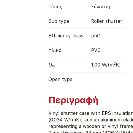
Τύπος
Σύνδεση
Sub type
Roller shutter
Efficiency class
phC
Υλικό
PVC
2
U
1,00 W/(m
K)
W
Open type
Περιγραφή
Vinyl shutter case with EPS insulatio
(0.034 W/(mK)) and an aluminum cladd
representing a wooden or vinyl frame
Pane thickness: 44 mm (4/16/4/16/4)