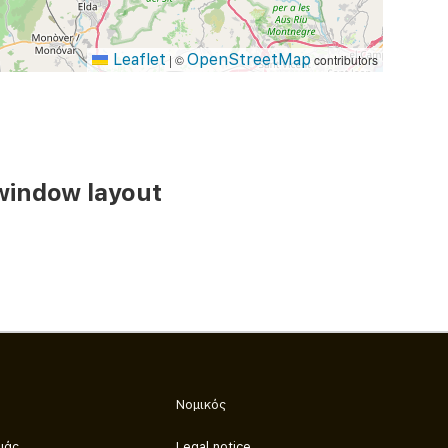
Leaflet
OpenStreetMap
|
©
contributors
window layout
Νομικός
μάς
Legal notice