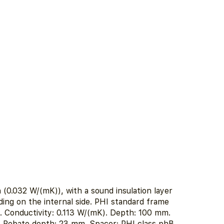
n (0.032 W/(mK)), with a sound insulation layer
ing on the internal side. PHI standard frame
. Conductivity: 0.113 W/(mK). Depth: 100 mm.
. Rebate depth: 23 mm. Spacer: PHI class phB