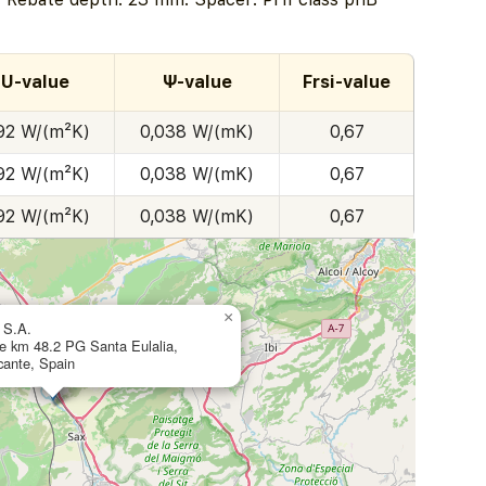
U-value
Ψ-value
Frsi-value
92 W/(m²K)
0,038 W/(mK)
0,67
92 W/(m²K)
0,038 W/(mK)
0,67
92 W/(m²K)
0,038 W/(mK)
0,67
×
 S.A.
e km 48.2 PG Santa Eulalia,
icante, Spain