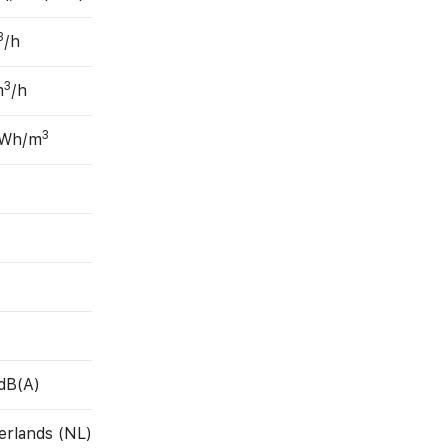
3
/h
3
m
/h
3
 Wh/m
dB(A)
erlands (NL)