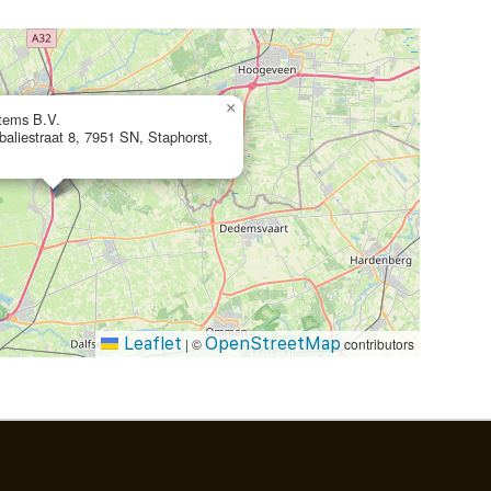
×
stems B.V.
liestraat 8, 7951 SN, Staphorst,
Leaflet
OpenStreetMap
|
©
contributors