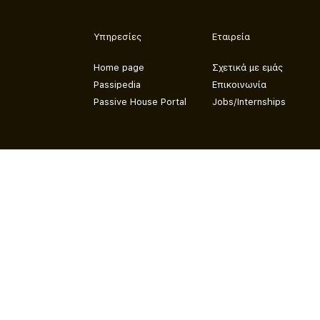
Υπηρεσίες
Εταιρεία
Home page
Σχετικά με εμάς
Passipedia
Επικοινωνία
Passive House Portal
Jobs/Internships