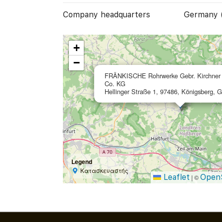
Company headquarters
Germany 
+
−
FRÄNKISCHE Rohrwerke Gebr. Kirchne
Co. KG
Hellinger Straße 1, 97486, Königsberg, 
Legend
Κατασκευαστής
Leaflet
Open
|
©