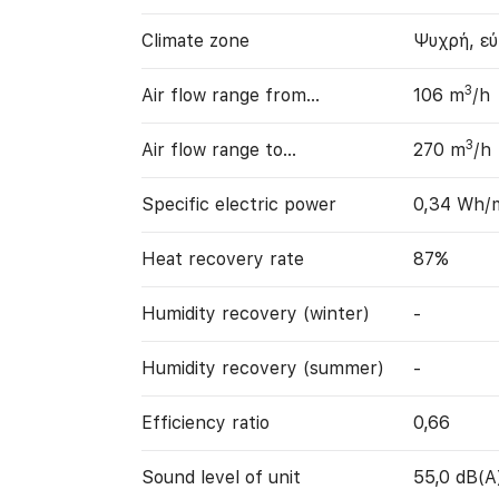
Climate zone
Ψυχρή, ε
3
Air flow range from…
106 m
/h
3
Air flow range to…
270 m
/h
Specific electric power
0,34 Wh/
Heat recovery rate
87%
Humidity recovery (winter)
-
Humidity recovery (summer)
-
Efficiency ratio
0,66
Sound level of unit
55,0 dB(A