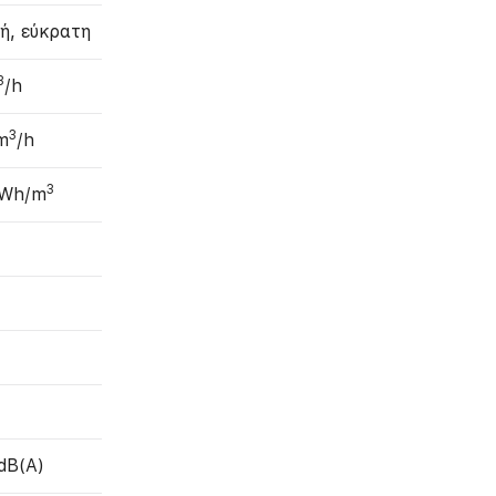
ή, εύκρατη
3
/h
3
m
/h
3
 Wh/m
dB(A)