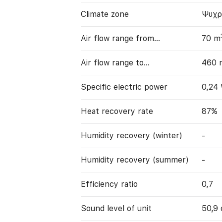
Climate zone
Ψυχρ
Air flow range from…
70 m
Air flow range to…
460 
Specific electric power
0,24
Heat recovery rate
87%
Humidity recovery (winter)
-
Humidity recovery (summer)
-
Efficiency ratio
0,7
Sound level of unit
50,9 