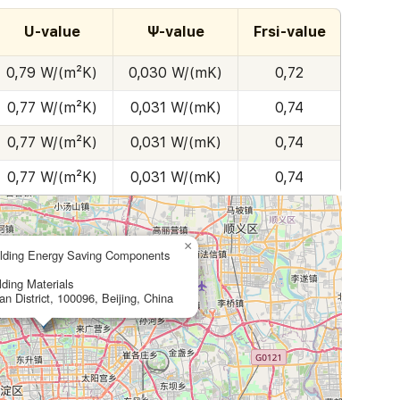
U-value
Ψ-value
Frsi-value
0,79 W/(m²K)
0,030 W/(mK)
0,72
0,77 W/(m²K)
0,031 W/(mK)
0,74
0,77 W/(m²K)
0,031 W/(mK)
0,74
0,77 W/(m²K)
0,031 W/(mK)
0,74
×
uilding Energy Saving Components
ding Materials
an District, 100096, Beijing, China