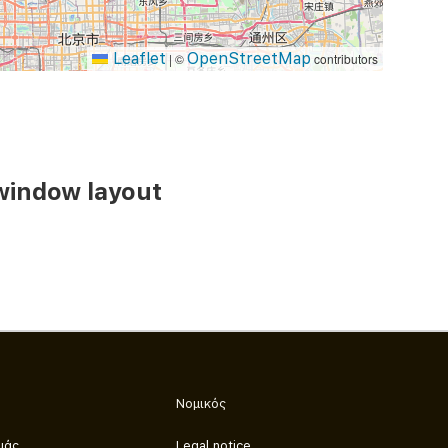
Leaflet
OpenStreetMap
|
©
contributors
window layout
Νομικός
μάς
Legal notice