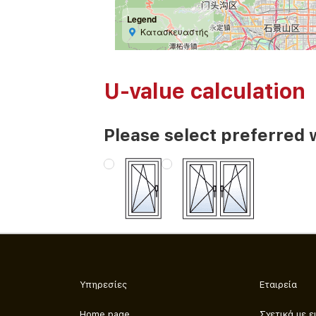
Legend
Κατασκευαστής
U-value calculation
Please select preferred 
Υπηρεσίες
Εταιρεία
Home page
Σχετικά με ε