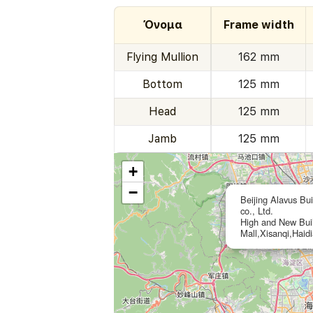
Όνομα
Frame width
Flying Mullion
162 mm
Bottom
125 mm
Head
125 mm
Jamb
125 mm
+
−
Beijing Alavus B
co., Ltd.
High and New Buil
Mall,Xisanqi,Haidi