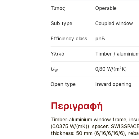
Τύπος
Operable
Sub type
Coupled window
Efficiency class
phB
Υλικό
Timber / aluminiu
2
U
0,80 W/(m
K)
W
Open type
Inward opening
Περιγραφή
Timber-aluminium window frame, ins
(0.0375 W/(mK)). spacer: SWISSPACER 
thickness: 50 mm (6/16/6/16/6), reb