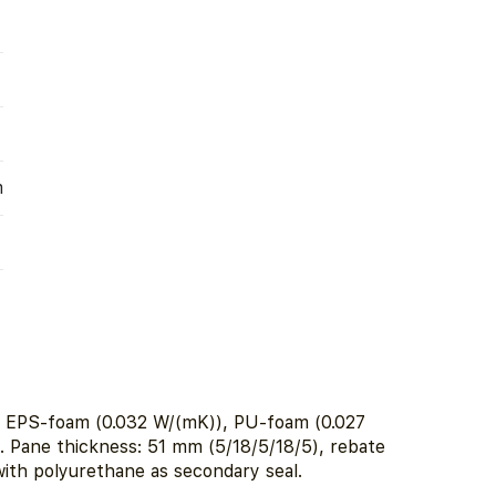
m
y EPS-foam (0.032 W/(mK)), PU-foam (0.027
 Pane thickness: 51 mm (5/18/5/18/5), rebate
th polyurethane as secondary seal.