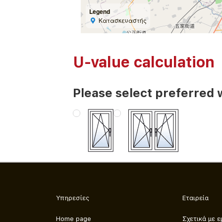
Legend
Κατασκευαστής
U-value calculation
Please select preferred 
Υπηρεσίες
Εταιρεία
Home page
Σχετικά με ε