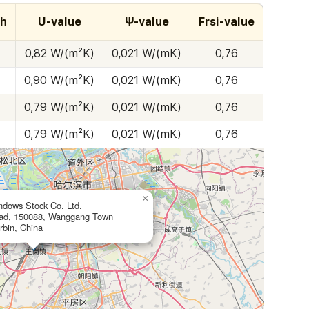
th
U-value
Ψ-value
Frsi-value
0,82 W/(m²K)
0,021 W/(mK)
0,76
0,90 W/(m²K)
0,021 W/(mK)
0,76
0,79 W/(m²K)
0,021 W/(mK)
0,76
0,79 W/(m²K)
0,021 W/(mK)
0,76
×
ndows Stock Co. Ltd.
oad, 150088, Wanggang Town
rbin, China