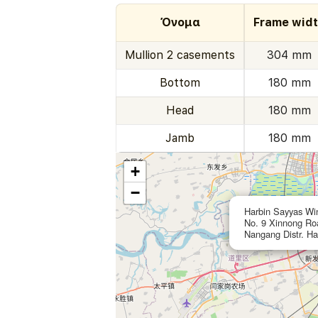
Όνομα
Frame wid
Mullion 2 casements
304 mm
Bottom
180 mm
Head
180 mm
Jamb
180 mm
+
−
Harbin Sayyas Wi
No. 9 Xinnong R
Nangang Distr. Ha