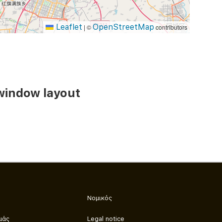
Leaflet
OpenStreetMap
|
©
contributors
window layout
Νομικός
μάς
Legal notice