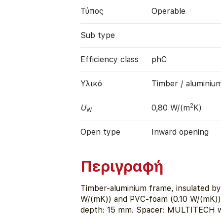
Τύπος
Operable
Sub type
Efficiency class
phC
Υλικό
Timber / aluminiu
2
U
0,80 W/(m
K)
W
Open type
Inward opening
Περιγραφή
Timber-aluminium frame, insulated b
W/(mK)) and PVC-foam (0.10 W/(mK)).
depth: 15 mm. Spacer: MULTITECH wi