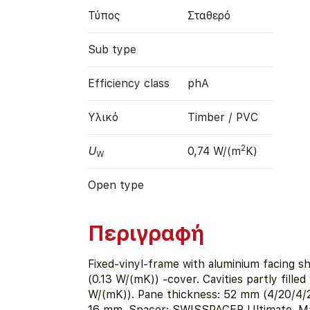
Τύπος
Σταθερό
Sub type
Efficiency class
phA
Υλικό
Timber / PVC
2
U
0,74 W/(m
K)
W
Open type
Περιγραφή
Fixed-vinyl-frame with aluminium facing she
(0.13 W/(mK)) -cover. Cavities partly fill
W/(mK)). Pane thickness: 52 mm (4/20/4/2
16 mm. Spacer: SWISSPACER Ultimate. M