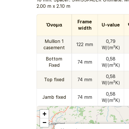
2.00 m x 2.10 m
Frame
Όνομα
U-value
width
Mullion 1
0,79
122 mm
casement
W/(m²K)
Bottom
0,58
74 mm
Fixed
W/(m²K)
0,58
Top fixed
74 mm
W/(m²K)
0,58
Jamb fixed
74 mm
W/(m²K)
+
−