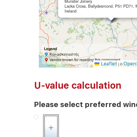
Munster Joinery
Lacka Cross, Ballydesmond, P51 PD71, 
Ireland
Legend
Κατασκευαστής
Vendor known for reselling this component
Leaflet
Open
|
©
U-value calculation
Please select preferred wi