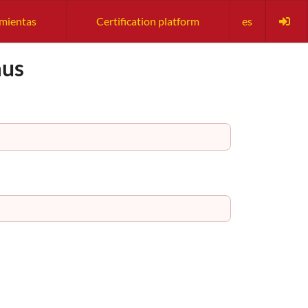
amientas
Certification platform
es
aus