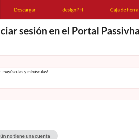
Descargar
designPH
Caja de herr
iciar sesión en el Portal Passivh
re mayúsculas y minúsculas!
aún no tiene una cuenta