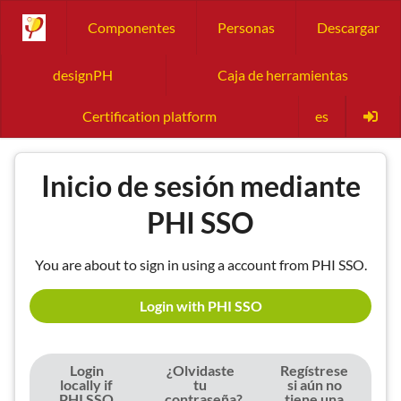
Componentes
Personas
Descargar
designPH
Caja de herramientas
Certification platform
es
Inicio de sesión mediante
PHI SSO
You are about to sign in using a account from PHI SSO.
Login with PHI SSO
Login
¿Olvidaste
Regístrese
locally if
tu
si aún no
PHI SSO
contraseña?
tiene una