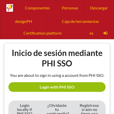
Componentes
Personas
Descargar
designPH
Caja de herramientas
Certification platform
es
Inicio de sesión mediante
PHI SSO
You are about to sign in using a account from PHI SSO.
Login with PHI SSO
Login
¿Olvidaste
Regístrese
locally if
tu
si aún no
PHI SSO
contraseña?
tiene una