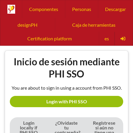
Componentes
Personas
Descargar
designPH
Caja de herramientas
Certification platform
es
Inicio de sesión mediante
PHI SSO
You are about to sign in using a account from PHI SSO.
Login with PHI SSO
Login
¿Olvidaste
Regístrese
locally if
tu
si aún no
PHI SSO
contraseña?
tiene una