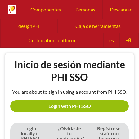
Componentes
Personas
Descargar
designPH
Caja de herramientas
Certification platform
es
Inicio de sesión mediante
PHI SSO
You are about to sign in using a account from PHI SSO.
Login with PHI SSO
Login
¿Olvidaste
Regístrese
locally if
tu
si aún no
PHI SSO
contraseña?
tiene una