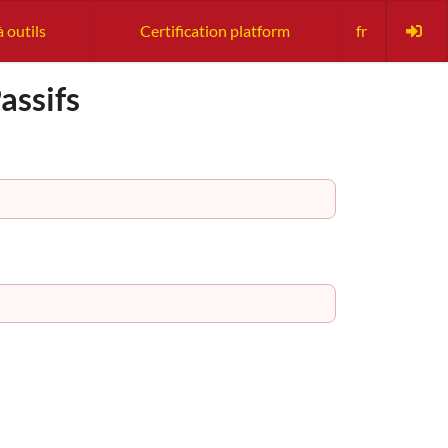
à outils
Certification platform
fr
assifs