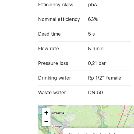
Efficiency class
phA
Nominal efficiency
63%
Dead time
5 s
Flow rate
8 l/min
Pressure loss
0,21 bar
Drinking water
Rp 1/2" female
Waste water
DN 50
+
−