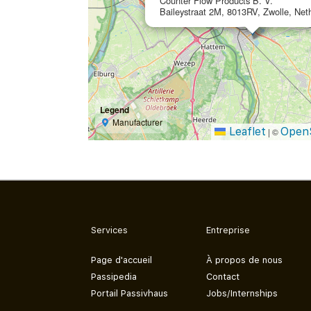
Counter Flow Products B. V.
Baileystraat 2M, 8013RV, Zwolle, Net
Legend
Manufacturer
Leaflet
Open
|
©
Services
Entreprise
Page d'accueil
À propos de nous
Passipedia
Contact
Portail Passivhaus
Jobs/Internships