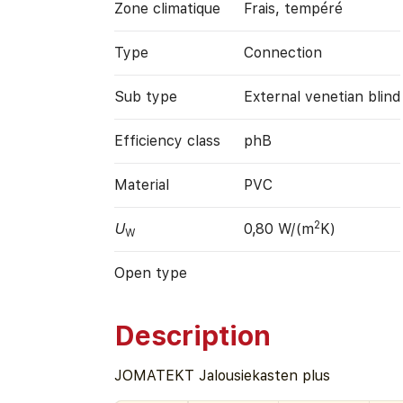
Zone climatique
Frais, tempéré
Type
Connection
Sub type
External venetian blind
Efficiency class
phB
Material
PVC
2
U
0,80 W/(m
K)
W
Open type
Description
JOMATEKT Jalousiekasten plus