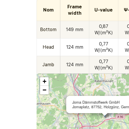
Frame
Nom
U-value
Ψ
width
0,87
Bottom
149 mm
W/(m²K)
W
0,77
Head
124 mm
W/(m²K)
W
0,77
Jamb
124 mm
W/(m²K)
W
+
−
Joma Dämmstoffwerk GmbH
Jomaplatz, 87752, Holzgünz, Ger