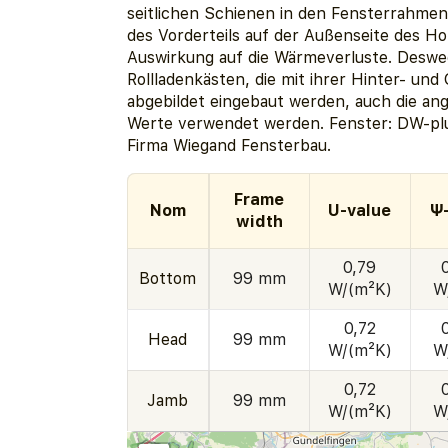
seitlichen Schienen in den Fensterrahmen
des Vorderteils auf der Außenseite des H
Auswirkung auf die Wärmeverluste. Desw
Rollladenkästen, die mit ihrer Hinter- und
abgebildet eingebaut werden, auch die an
Werte verwendet werden. Fenster: DW-plus
Firma Wiegand Fensterbau.
Frame
Nom
U-value
Ψ
width
0,79
Bottom
99 mm
W/(m²K)
W
0,72
Head
99 mm
W/(m²K)
W
0,72
Jamb
99 mm
W/(m²K)
W