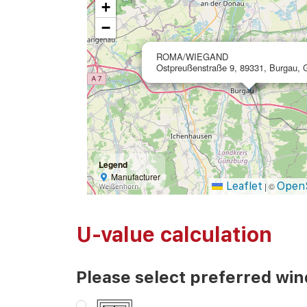
+
−
ROMA/WIEGAND
Ostpreußenstraße 9, 89331, Burgau,
Legend
Manufacturer
Leaflet
Open
|
©
U-value calculation
Please select preferred wi