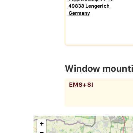
49838 Lengerich
Germany
Window mounti
EMS+SI
+
−