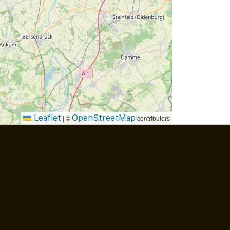
Leaflet
OpenStreetMap
|
©
contributors