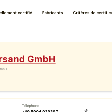
llement certifié
Fabricants
Critères de certific
ersand GmbH
GmbH
Téléphone
+49 5904 939397