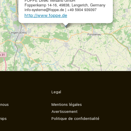
FOPPE Direkt Versand GmbH
Foppenkamp 14-16, 49838, Lengerich, Germany
info-systeme@foppe.de | +49 5904 939397
http://www.foppe.de
Legal
 nous
Mentions légales
Avertissement
hips
Politique de confidentialité