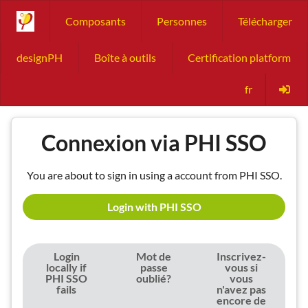
Composants
Personnes
Télécharger
designPH
Boîte à outils
Certification platform
fr
Connexion via PHI SSO
You are about to sign in using a account from PHI SSO.
Login with PHI SSO
Login
Mot de
Inscrivez-
locally if
passe
vous si
PHI SSO
oublié?
vous
fails
n'avez pas
encore de