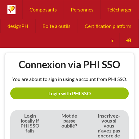
Composants
Personnes
Télécharger
designPH
Boîte à outils
Certification platform
fr
Connexion via PHI SSO
You are about to sign in using a account from PHI SSO.
Login with PHI SSO
Login
Mot de
Inscrivez-
locally if
passe
vous si
PHI SSO
oublié?
vous
fails
n'avez pas
encore de