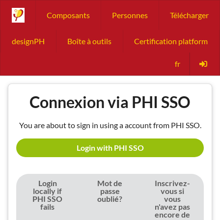
Composants
Personnes
Télécharger
designPH
Boîte à outils
Certification platform
fr
Connexion via PHI SSO
You are about to sign in using a account from PHI SSO.
Login with PHI SSO
Login
Mot de
Inscrivez-
locally if
passe
vous si
PHI SSO
oublié?
vous
fails
n'avez pas
encore de