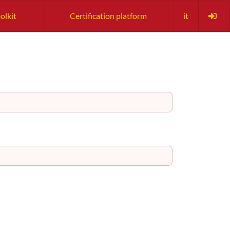
olkit
Certification platform
it