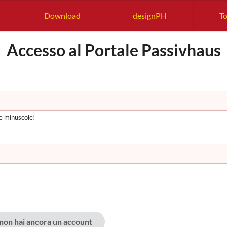
Download
designPH
To
Accesso al Portale Passivhaus
 e minuscole!
e non hai ancora un account