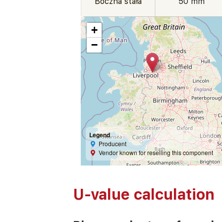
Boczna stała
50 mm
+
−
Legend
Producent
Vendor known for reselling this component
U-value calculation