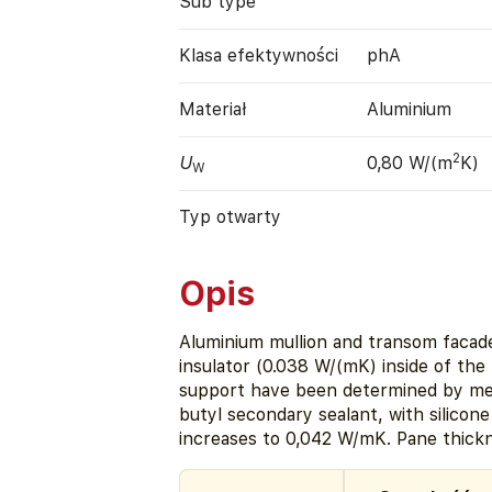
Sub type
Klasa efektywności
phA
Materiał
Aluminium
2
U
0,80 W/(m
K)
W
Typ otwarty
Opis
Aluminium mullion and transom facade
insulator (0.038 W/(mK) inside of the
support have been determined by meas
butyl secondary sealant, with silicon
increases to 0,042 W/mK. Pane thick