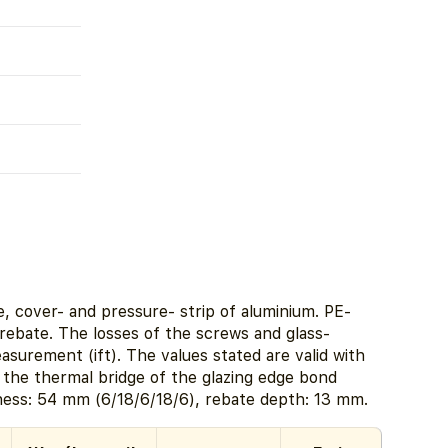
, cover- and pressure- strip of aluminium. PE-
 rebate. The losses of the screws and glass-
urement (ift). The values stated are valid with
e the thermal bridge of the glazing edge bond
ness: 54 mm (6/18/6/18/6), rebate depth: 13 mm.