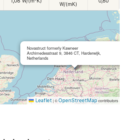
1,08 W/(m²K)
0,80
W/(mK)
×
Novastruct formerly Kawneer
Archimedesstraat 9, 3846 CT, Harderwijk,
Netherlands
Leaflet
OpenStreetMap
|
©
contributors