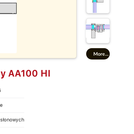
More...
ly AA100 HI
6
te
osłonowych