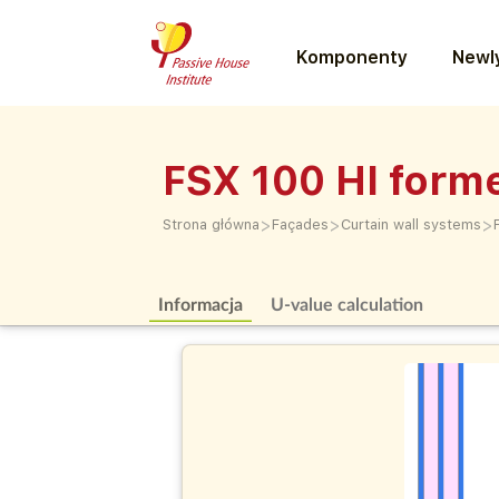
Komponenty
Newly
FSX 100 HI form
>
>
>
Strona główna
Façades
Curtain wall systems
Informacja
U-value calculation