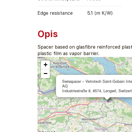
Edge resistance
5.1 (m K/W)
Opis
Spacer based on glasfibre reinforced plast
plastic film as vapor barrier.
+
−
Swisspacer – Vetrotech Saint-Gobain Inte
AG
Industriestraße 8, 8574, Lengwil, Switzer