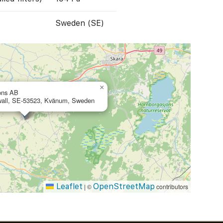
Sweden (SE)
×
ons AB
wall, SE-53523, Kvänum, Sweden
Leaflet
OpenStreetMap
|
©
contributors