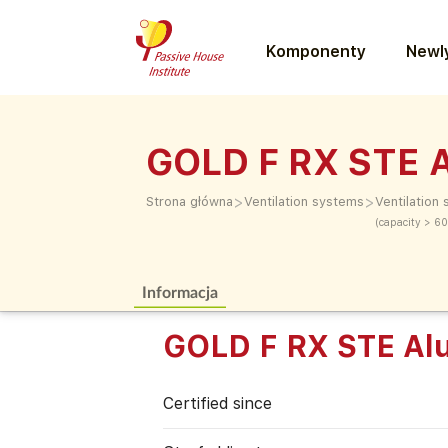
Komponenty
Newly
GOLD F RX STE 
>
>
Strona główna
Ventilation systems
Ventilation
(capacity > 6
Informacja
GOLD F RX STE Al
Certified since