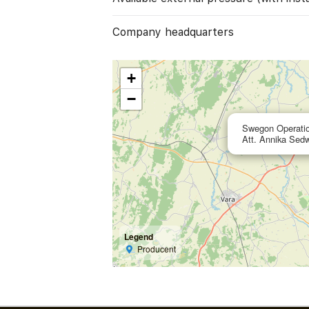
Company headquarters
+
−
Swegon Operati
Att. Annika Sed
Legend
Producent