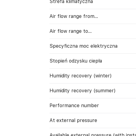
Strefa klimatyczna
Air flow range from…
Air flow range to…
Specyficzna moc elektryczna
Stopień odzysku ciepła
Humidity recovery (winter)
Humidity recovery (summer)
Performance number
At external pressure
Available external pressure (with instal