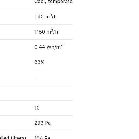
Cool, temperate
3
540 m
/h
3
1180 m
/h
3
0,44 Wh/m
83%
-
-
10
233 Pa
led filters)
194 Pa