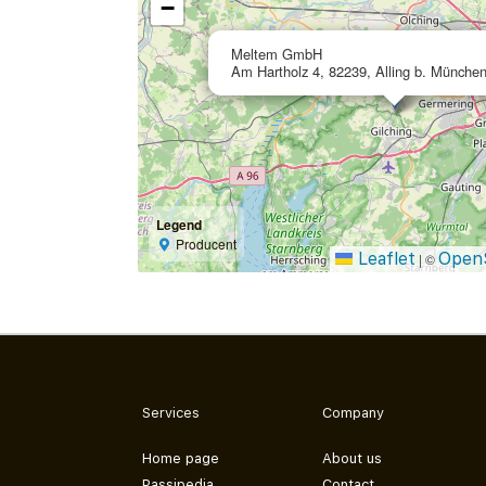
−
Meltem GmbH
Am Hartholz 4, 82239, Alling b. Münche
Legend
Producent
Leaflet
Open
|
©
Services
Company
Home page
About us
Passipedia
Contact