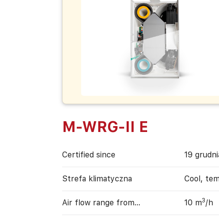
M-WRG-II E
Certified since
19 grudni
Strefa klimatyczna
Cool, te
3
Air flow range from…
10 m
/h