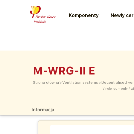
Komponenty
Newly cer
M-WRG-II E
>
>
Strona główna
Ventilation systems
Decentralised ven
(single room only / 
Informacja