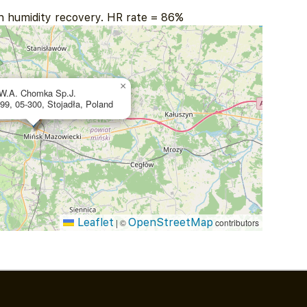
th humidity recovery. HR rate = 86%
×
.A. Chomka Sp.J.
99, 05-300, Stojadła, Poland
Leaflet
OpenStreetMap
|
©
contributors