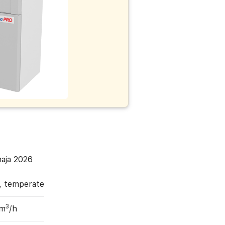
aja 2026
, temperate
3
 m
/h