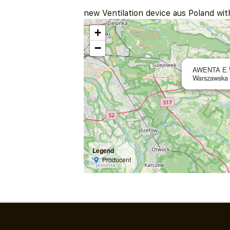
new Ventilation device aus Poland wi
+
−
AWENTA E.W
Warszawska 
Legend
Producent