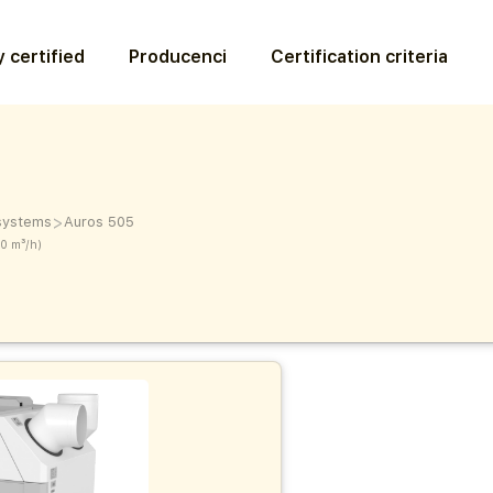
 certified
Producenci
Certification criteria
>
 systems
Auros 505
00 m³/h)