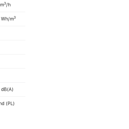
3
 m
/h
3
2 Wh/m
 dB(A)
nd (PL)