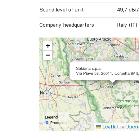
Sound level of unit
49,7 dB(
Company headquarters
Italy (IT)
+
−
Sabiana s.p.a.
Via Piave 53, 20011, Corbetta (MI),
Legend
Producent
Leaflet
Open
|
©