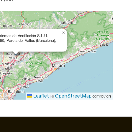
×
stemas de Ventilación S.L.U.
50, Parets del Vallès (Barcelona),
Leaflet
OpenStreetMap
|
©
contributors