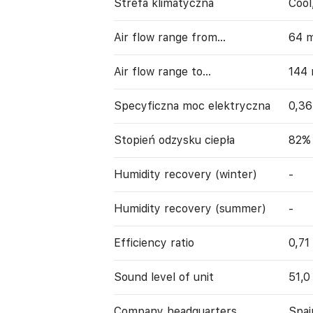
Strefa klimatyczna
Cool
Air flow range from…
64 
Air flow range to…
144
Specyficzna moc elektryczna
0,3
Stopień odzysku ciepła
82%
Humidity recovery (winter)
-
Humidity recovery (summer)
-
Efficiency ratio
0,71
Sound level of unit
51,0
Company headquarters
Spai