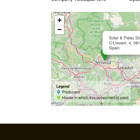
+
−
Soler & Palau Si
C/LIevant, 4, 081
Spain
Legend
Producent
House in which this component is used