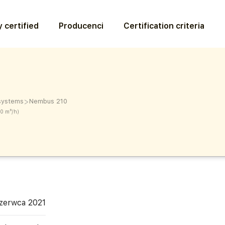
 certified
Producenci
Certification criteria
>
 systems
Nembus 210
00 m³/h)
zerwca 2021