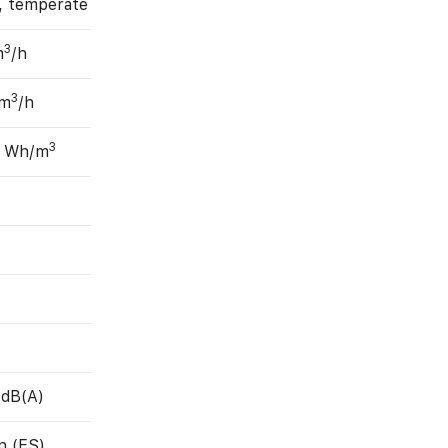
, temperate
3
m
/h
3
 m
/h
3
6 Wh/m
 dB(A)
n (ES)