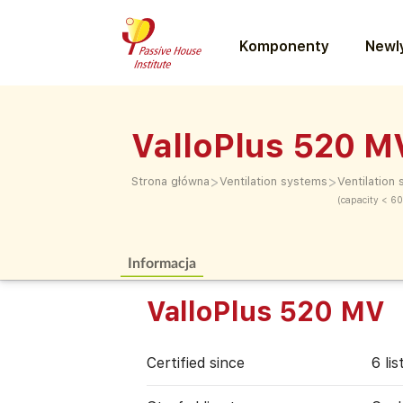
Komponenty
Newly
ValloPlus 520 M
>
>
Strona główna
Ventilation systems
Ventilation
(capacity < 6
Informacja
ValloPlus 520 MV
Certified since
6 li