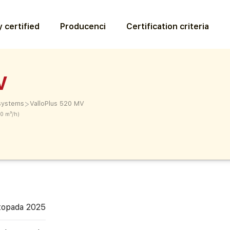
 certified
Producenci
Certification criteria
V
>
 systems
ValloPlus 520 MV
00 m³/h)
stopada 2025