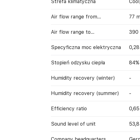
Strefa klimatyczna
Cool
Air flow range from…
77 
Air flow range to…
390
Specyficzna moc elektryczna
0,2
Stopień odzysku ciepła
84%
Humidity recovery (winter)
-
Humidity recovery (summer)
-
Efficiency ratio
0,65
Sound level of unit
53,8
Company headquarters
Ger