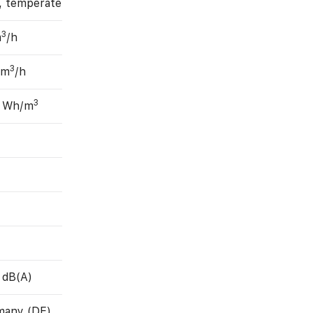
, temperate
3
m
/h
3
 m
/h
3
8 Wh/m
 dB(A)
many (DE)