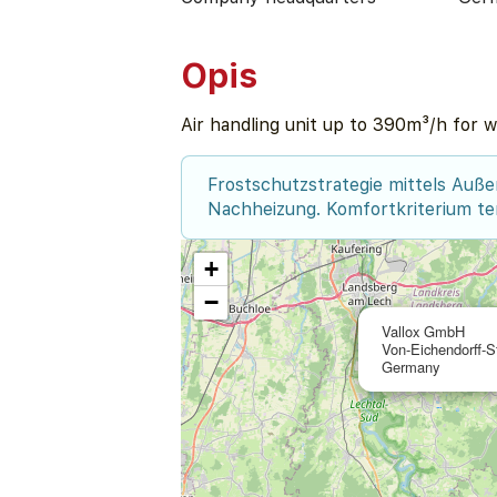
Opis
Air handling unit up to 390m³/h for wal
Frostschutzstrategie mittels Auße
Nachheizung. Komfortkriterium te
+
−
Vallox GmbH
Von-Eichendorff-S
Germany