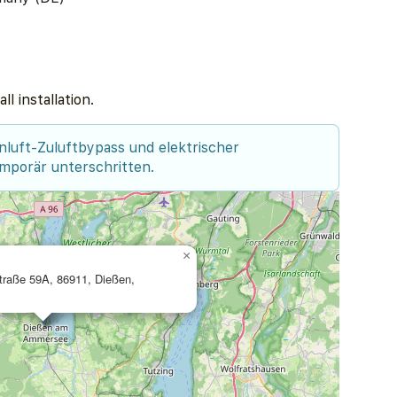
l installation.
nluft-Zuluftbypass und elektrischer
mporär unterschritten.
×
traße 59A, 86911, Dießen,