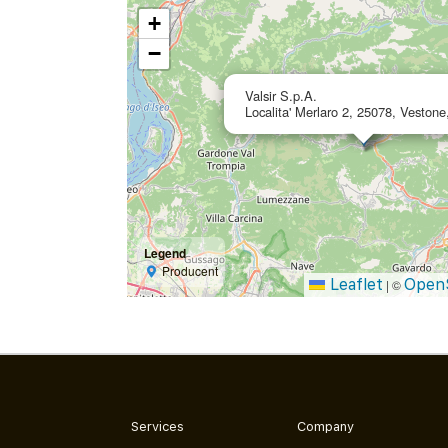
+
−
Valsir S.p.A.
Localita' Merlaro 2, 25078, Vestone,
Legend
Producent
Leaflet
Open
|
©
Services
Company