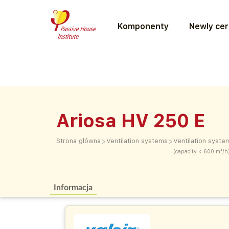
Komponenty
Newly cer
Ariosa HV 250 E
>
>
Strona główna
Ventilation systems
Ventilation syste
(capacity < 600 m³/h
Informacja