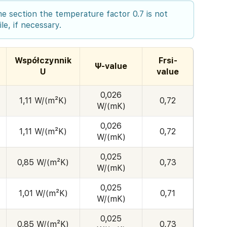
ame section the temperature factor 0.7 is not
le, if necessary.
Współczynnik
Frsi-
Ψ-value
U
value
0,026
1,11 W/(m²K)
0,72
W/(mK)
0,026
1,11 W/(m²K)
0,72
W/(mK)
0,025
0,85 W/(m²K)
0,73
W/(mK)
0,025
1,01 W/(m²K)
0,71
W/(mK)
0,025
0,85 W/(m²K)
0,73