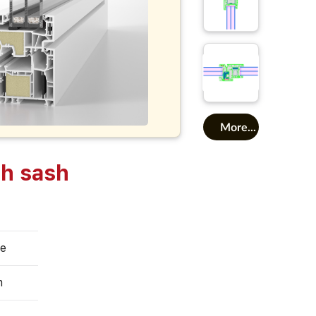
More...
sh sash
te
m