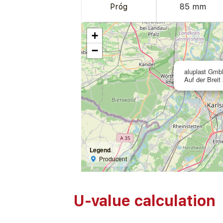
Próg
85 mm
+
−
aluplast Gm
Auf der Breit
Legend
Producent
U-value calculation