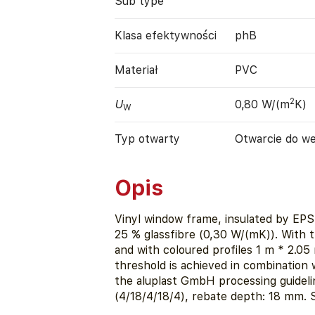
Sub type
Klasa efektywności
phB
Materiał
PVC
2
U
0,80 W/(m
K)
W
Typ otwarty
Otwarcie do w
Opis
Vinyl window frame, insulated by EP
25 % glassfibre (0,30 W/(mK)). With t
and with coloured profiles 1 m * 2.05
threshold is achieved in combination w
the aluplast GmbH processing guidel
(4/18/4/18/4), rebate depth: 18 mm.