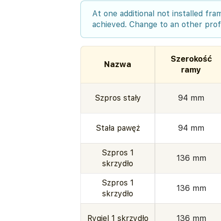
At one additional not installed fr
achieved. Change to an other profi
Szerokość
Nazwa
ramy
Szpros stały
94 mm
Stała pawęż
94 mm
Szpros 1
136 mm
skrzydło
Szpros 1
136 mm
skrzydło
Rygiel 1 skrzydło
136 mm