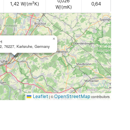
0,026
1,42 W/(m²K)
0,64
W/(mK)
×
bH
 2, 76227, Karlsruhe, Germany
Leaflet
OpenStreetMap
|
©
contributors