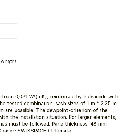
ewnątrz
S-foam 0,031 W/(mK), reinforced by Polyamide with
he tested combination, sash sizes of 1 m * 2.25 m
 m are possible. The dewpoint-criteriom of the
ith the installation situation. For larger elements,
ines must be followed. Pane thickness: 48 mm
 Spacer: SWISSPACER Ultimate.