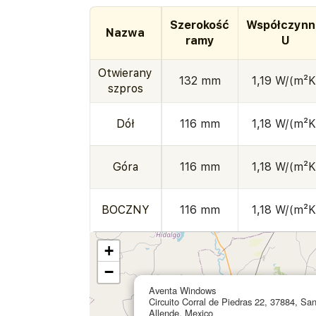
Szerokość
Współczynn
Nazwa
ramy
U
Otwierany
132 mm
1,19 W/(m²K
szpros
Dół
116 mm
1,18 W/(m²K
Góra
116 mm
1,18 W/(m²K
BOCZNY
116 mm
1,18 W/(m²K
+
−
Aventa Windows
Circuito Corral de Piedras 22, 37884, Sa
Allende, Mexico