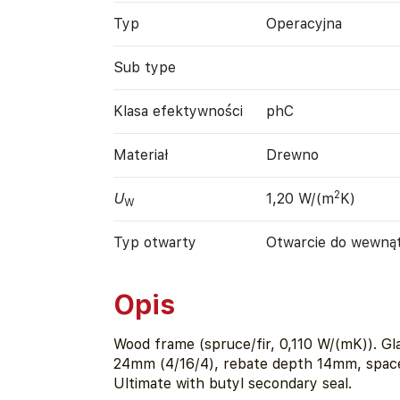
Typ
Operacyjna
Sub type
Klasa efektywności
phC
Materiał
Drewno
2
U
1,20 W/(m
K)
W
Typ otwarty
Otwarcie do wewną
Opis
Wood frame (spruce/fir, 0,110 W/(mK)). Gl
24mm (4/16/4), rebate depth 14mm, spa
Ultimate with butyl secondary seal.