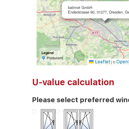
batimet GmbH
Enderstrasse 90, 01277, Dresden, 
Legend
Producent
Leaflet
Open
|
©
U-value calculation
Please select preferred wi