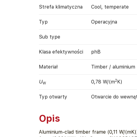
Strefa klimatyczna
Cool, temperate
Typ
Operacyjna
Sub type
Klasa efektywności
phB
Materiał
Timber / aluminium
2
U
0,78 W/(m
K)
W
Typ otwarty
Otwarcie do wewną
Opis
Aluminium-clad timber frame (0,11 W/(mK))