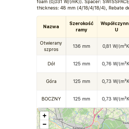
foam (0,031 W/(mK)). Spacer: SWISSPACE
thickness: 48 mm (4/18/4/18/4), Rebate d
Szerokość
Współczynn
Nazwa
ramy
U
Otwierany
136 mm
0,81 W/(m²K
szpros
Dół
125 mm
0,76 W/(m²K
Góra
125 mm
0,73 W/(m²K
BOCZNY
125 mm
0,73 W/(m²K
+
−