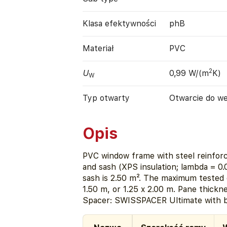
Klasa efektywności
phB
Materiał
PVC
2
U
0,99 W/(m
K)
W
Typ otwarty
Otwarcie do w
Opis
PVC window frame with steel reinforc
and sash (XPS insulation; lambda = 0
sash is 2.50 m². The maximum tested d
1.50 m, or 1.25 x 2.00 m. Pane thick
Spacer: SWISSPACER Ultimate with bu