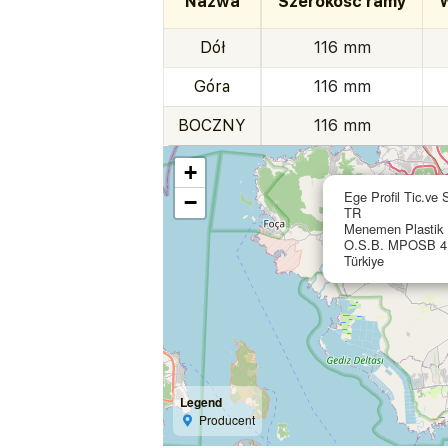
Nazwa
Szerokość ramy
W
Dół
116 mm
Góra
116 mm
BOCZNY
116 mm
+
Ege Profil Tic.ve 
−
TR
Menemen Plastik I
O.S.B. MPOSB 4.
Türkiye
Legend
Producent