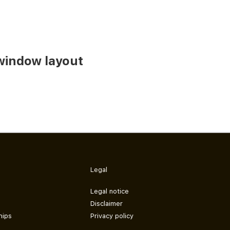
window layout
Legal
Legal notice
Disclaimer
hips
Privacy policy