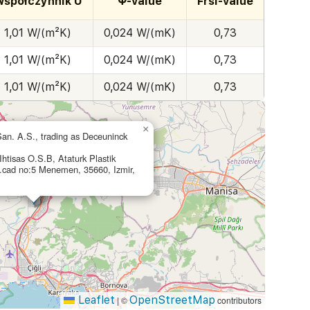
spółczynnik U
Ψ-value
Frsi-value
1,01 W/(m²K)
0,024 W/(mK)
0,73
1,01 W/(m²K)
0,024 W/(mK)
0,73
1,01 W/(m²K)
0,024 W/(mK)
0,73
×
San. A.S., trading as Deceuninck
htisas O.S.B, Ataturk Plastik
cad no:5 Menemen, 35660, Izmir,
Leaflet
OpenStreetMap
|
©
contributors