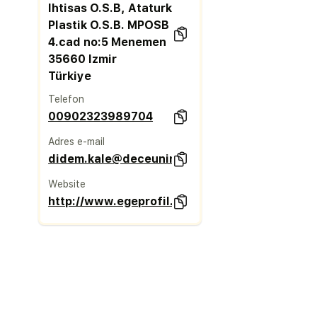
Ihtisas O.S.B, Ataturk
Plastik O.S.B. MPOSB
4.cad no:5 Menemen
35660 Izmir
Türkiye
Telefon
00902323989704
Adres e-mail
didem.kale@deceuninck.com
Website
http://www.egeprofil.com.tr/