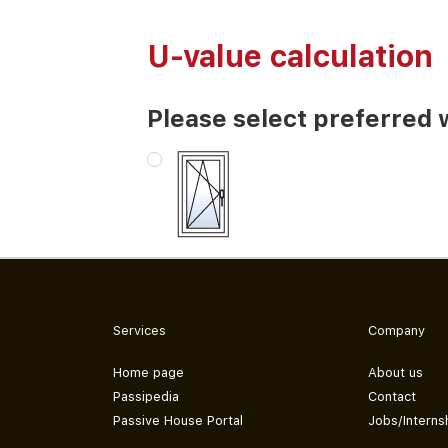
U-value calculation
Please select preferred 
Services
Company
Home page
About us
Passipedia
Contact
Passive House Portal
Jobs/Interns