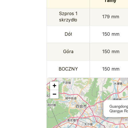
ramy
Szpros 1
179 mm
skrzydło
Dół
150 mm
Góra
150 mm
BOCZNY
150 mm
+
−
Guangdong 
Qiangye Ro