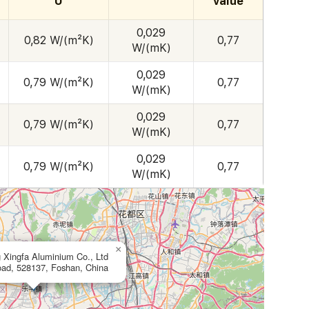
U
value
0,029
0,82 W/(m²K)
0,77
W/(mK)
0,029
0,79 W/(m²K)
0,77
W/(mK)
0,029
0,79 W/(m²K)
0,77
W/(mK)
0,029
0,79 W/(m²K)
0,77
W/(mK)
×
Xingfa Aluminium Co., Ltd
ad, 528137, Foshan, China