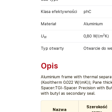
Klasa efektywności
phC
Materiał
Aluminium
2
U
0,80 W/(m
K)
W
Typ otwarty
Otwarcie do w
Opis
Aluminium frame with thermal separat
(Kooltherm 0.022 W/(mK)); Pane thic
Spacer:TGI-Spacer Precision with But
with butyl as secondary seal.
Szerokość
Nazwa