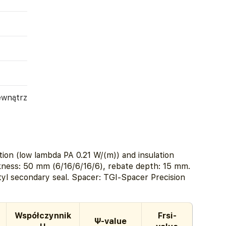
ewnątrz
ion (low lambda PA 0.21 W/(m)) and insulation
kness: 50 mm (6/16/6/16/6), rebate depth: 15 mm.
yl secondary seal. Spacer: TGI-Spacer Precision
Współczynnik
Frsi-
Ψ-value