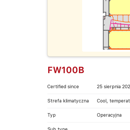
FW100B
Certified since
25 sierpnia 20
Strefa klimatyczna
Cool, tempera
Typ
Operacyjna
Sub type