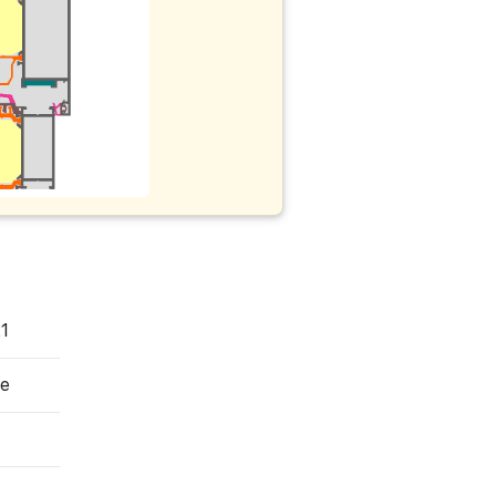
21
te