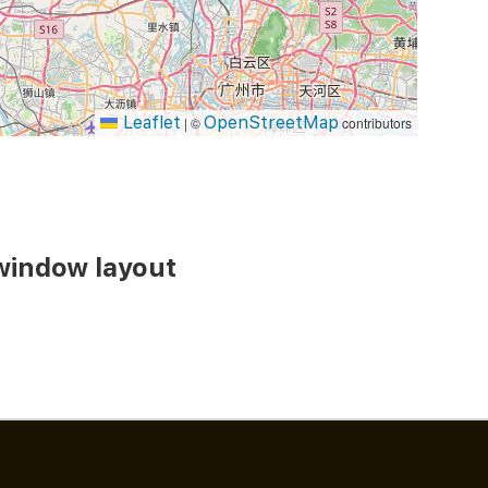
Leaflet
OpenStreetMap
|
©
contributors
window layout