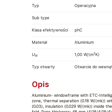
Typ
Operacyjna
Sub type
Klasa efektywności
phC
Materiał
Aluminium
2
U
1,00 W/(m
K)
W
Typ otwarty
Otwarcie do wewną
Opis
Aluminium- windowframe with ETC-Intelli
zone, thermal separation (0.18 W/(mk)) with
(0.03), insulation (0.029 W/(mk)) inside th
fold. Pane thickness: 48 mm (4/18/4/18/4)