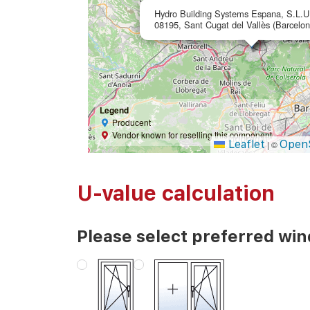
Hydro Building Systems Espana, S.L.U
08195, Sant Cugat del Vallès (Barcelon
Legend
Producent
Vendor known for reselling this component
Leaflet
Open
|
©
U-value calculation
Please select preferred wi