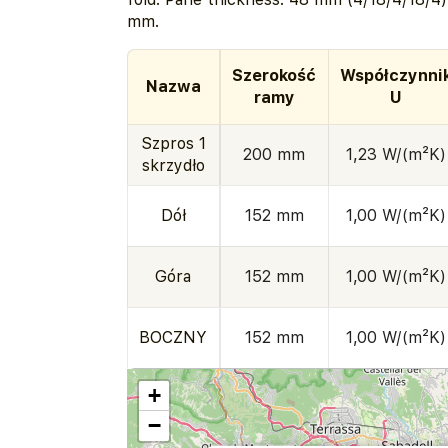
mm.
Szerokość
Współczynni
Nazwa
ramy
U
Szpros 1
200 mm
1,23 W/(m²K)
skrzydło
Dół
152 mm
1,00 W/(m²K)
Góra
152 mm
1,00 W/(m²K)
BOCZNY
152 mm
1,00 W/(m²K)
+
−