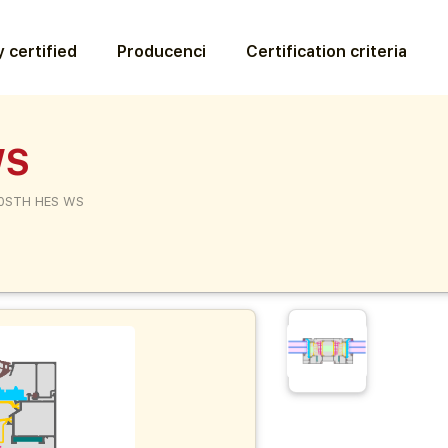
 certified
Producenci
Certification criteria
WS
0STH HES WS