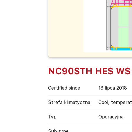
NC90STH HES WS
Certified since
18 lipca 2018
Strefa klimatyczna
Cool, tempera
Typ
Operacyjna
Sub type