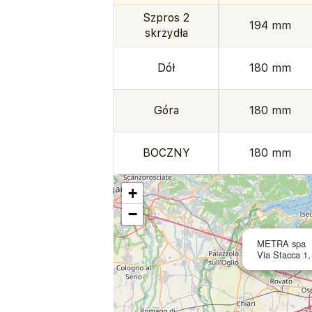
Szpros 2
194 mm
skrzydła
Dół
180 mm
Góra
180 mm
BOCZNY
180 mm
+
−
METRA spa
Via Stacca 1,