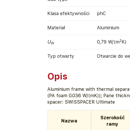
Klasa efektywności
phC
Materiał
Aluminium
2
U
0,79 W/(m
K)
W
Typ otwarty
Otwarcie do w
Opis
Aluminium frame with thermal separat
(PA foam 0.036 W/(mK)); Pane thickn
spacer: SWISSPACER Ultimate
Szerokość
Nazwa
ramy