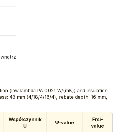
ewnątrz
ion (low lambda PA 0.021 W/(mK)) and insulation
ess: 48 mm (4/18/4/18/4), rebate depth: 16 mm,
Współczynnik
Frsi-
Ψ-value
U
value