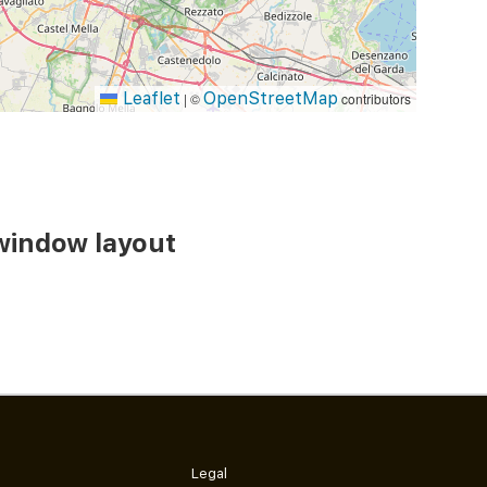
Leaflet
OpenStreetMap
|
©
contributors
window layout
Legal