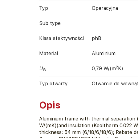
Typ
Operacyjna
Sub type
Klasa efektywności
phB
Materiał
Aluminium
2
U
0,79 W/(m
K)
W
Typ otwarty
Otwarcie do wewną
Opis
Aluminium frame with thermal separation 
W/(mK))and insulation (Kooltherm 0.022 W
thickness: 54 mm (6/18/6/18/6); Rebate d