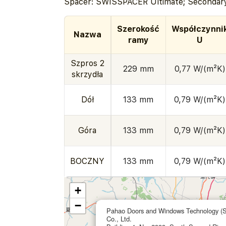
Spacer: SWISSPACER Ultimate; Secondary 
Szerokość
Współczynni
Nazwa
ramy
U
Szpros 2
229 mm
0,77 W/(m²K)
skrzydła
Dół
133 mm
0,79 W/(m²K)
Góra
133 mm
0,79 W/(m²K)
BOCZNY
133 mm
0,79 W/(m²K)
+
−
Pahao Doors and Windows Technology (
Co., Ltd.