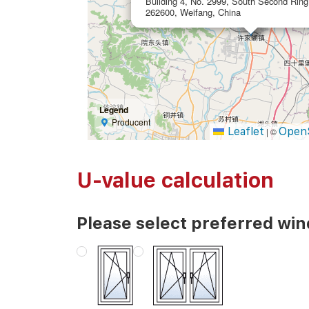
Building 4, No. 2999, South Second Rin
262600, Weifang, China
Legend
Producent
Leaflet
Open
|
©
U-value calculation
Please select preferred wi