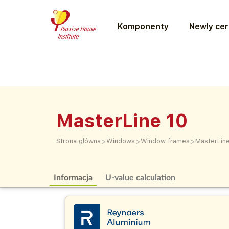
Komponenty
Newly cer
MasterLine 10
>
>
>
Strona główna
Windows
Window frames
MasterLin
Informacja
U-value calculation