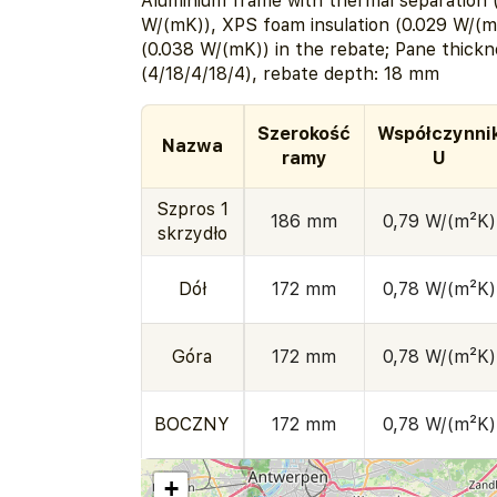
Aluminium frame with thermal separation 
W/(mK)), XPS foam insulation (0.029 W/(mK
(0.038 W/(mK)) in the rebate; Pane thick
(4/18/4/18/4), rebate depth: 18 mm
Szerokość
Współczynni
Nazwa
ramy
U
Szpros 1
186 mm
0,79 W/(m²K)
skrzydło
Dół
172 mm
0,78 W/(m²K)
Góra
172 mm
0,78 W/(m²K)
BOCZNY
172 mm
0,78 W/(m²K)
+