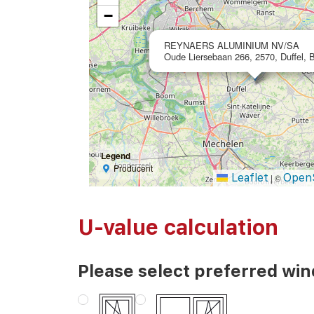
−
REYNAERS ALUMINIUM NV/SA
Oude Liersebaan 266, 2570, Duffel, 
Legend
Producent
Leaflet
Open
|
©
U-value calculation
Please select preferred wi