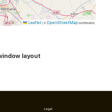
Leaflet
OpenStreetMap
|
©
contributors
window layout
Legal