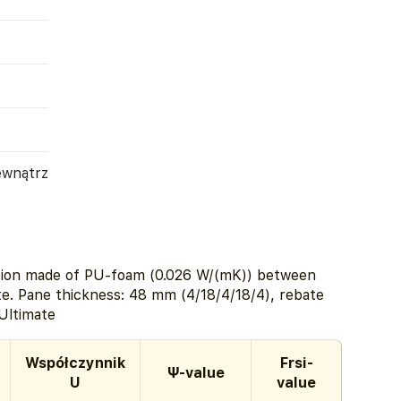
ewnątrz
tion made of PU-foam (0.026 W/(mK)) between
ate. Pane thickness: 48 mm (4/18/4/18/4), rebate
Ultimate
Współczynnik
Frsi-
Ψ-value
U
value