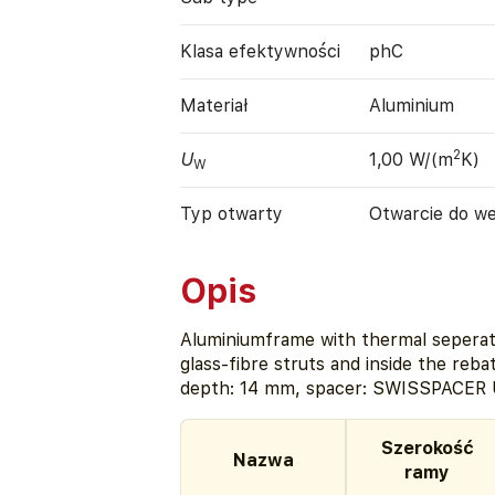
Klasa efektywności
phC
Materiał
Aluminium
2
U
1,00 W/(m
K)
W
Typ otwarty
Otwarcie do w
Opis
Aluminiumframe with thermal sepera
glass-fibre struts and inside the reb
depth: 14 mm, spacer: SWISSPACER 
Szerokość
Nazwa
ramy