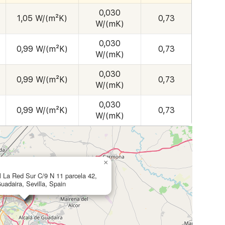
0,030
1,05 W/(m²K)
0,73
W/(mK)
0,030
0,99 W/(m²K)
0,73
W/(mK)
0,030
0,99 W/(m²K)
0,73
W/(mK)
0,030
0,99 W/(m²K)
0,73
W/(mK)
×
al La Red Sur C/9 N 11 parcela 42,
uadaira, Sevilla, Spain