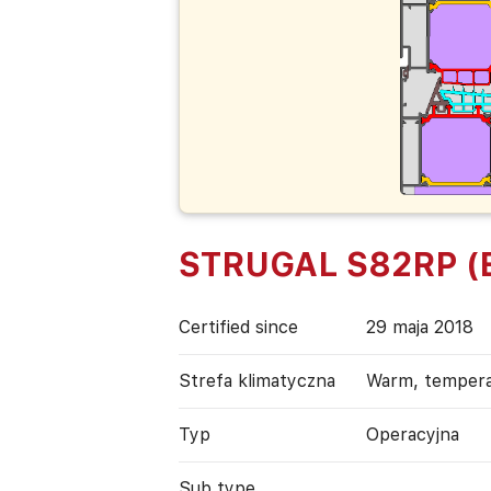
STRUGAL S82RP (E
Certified since
29 maja 2018
Strefa klimatyczna
Warm, temper
Typ
Operacyjna
Sub type