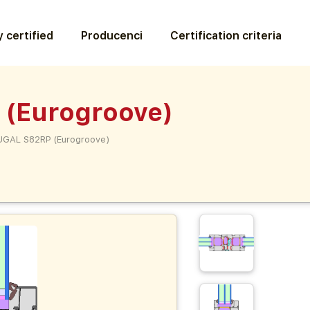
 certified
Producenci
Certification criteria
(Eurogroove)
GAL S82RP (Eurogroove)