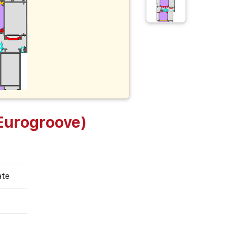
urogroove)
ate