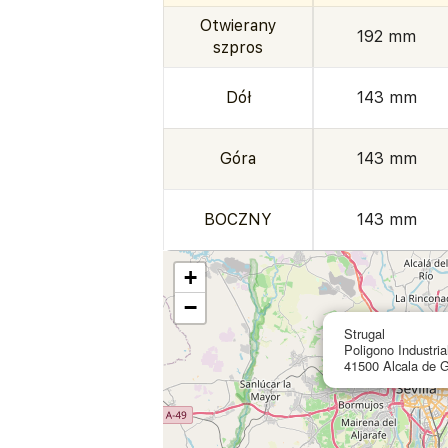
Otwierany
192 mm
szpros
Dół
143 mm
Góra
143 mm
BOCZNY
143 mm
+
−
Strugal
Poligono Industri
41500 Alcala de G