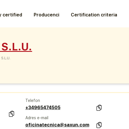
 certified
Producenci
Certification criteria
S.L.U.
S.L.U.
Telefon
+34965474505
Adres e-mail
oficinatecnica@saxun.com