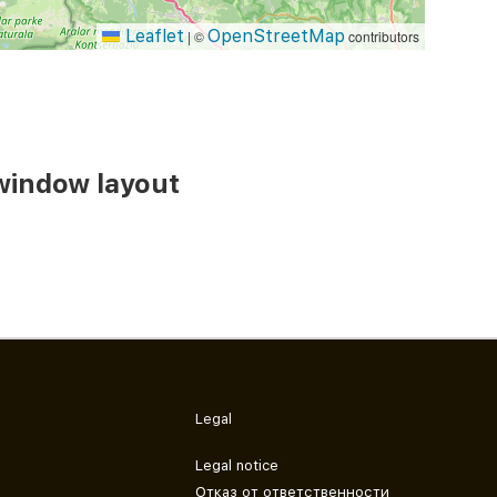
Leaflet
OpenStreetMap
|
©
contributors
window layout
Legal
Legal notice
Отказ от ответственности