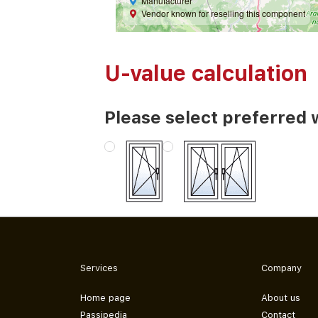
Manufacturer
Vendor known for reselling this component
U-value calculation
Please select preferred 
Services
Company
Home page
About us
Passipedia
Contact