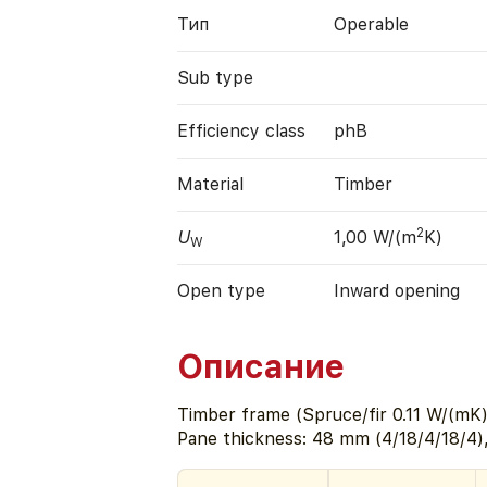
Тип
Operable
Sub type
Efficiency class
phB
Material
Timber
2
U
1,00 W/(m
K)
W
Open type
Inward opening
Описание
Timber frame (Spruce/fir 0.11 W/(mK))
Pane thickness: 48 mm (4/18/4/18/4)