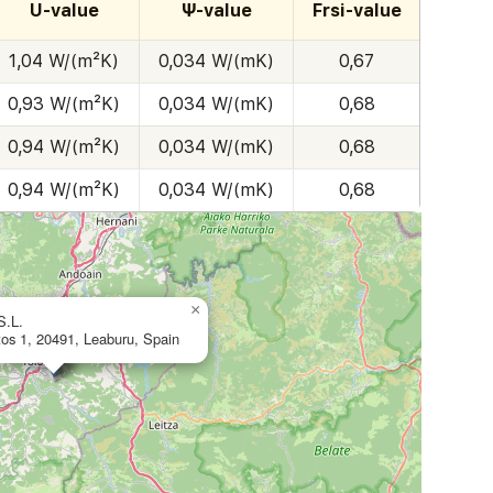
U-value
Ψ-value
Frsi-value
1,04 W/(m²K)
0,034 W/(mK)
0,67
0,93 W/(m²K)
0,034 W/(mK)
0,68
0,94 W/(m²K)
0,034 W/(mK)
0,68
0,94 W/(m²K)
0,034 W/(mK)
0,68
×
S.L.
tos 1, 20491, Leaburu, Spain