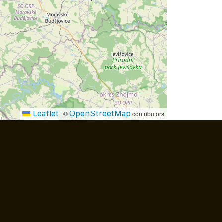
Leaflet
OpenStreetMap
|
©
contributors