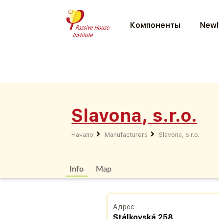
Компоненты
Newl
Slavona, s.r.o.
Начало
Manufacturers
Slavona, s.r.o.
Info
Map
Адрес
Stálkovská 258