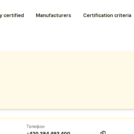
y certified
Manufacturers
Certification criteria
Телефон
+420 384 493 400