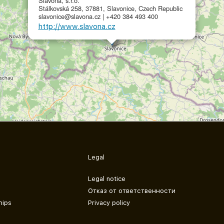
Slavona, s.r.o.
Stálkovská 258, 37881, Slavonice, Czech Republic
slavonice@slavona.cz | +420 384 493 400
http://www.slavona.cz
Legal
Legal notice
Отказ от ответственности
hips
Privacy policy