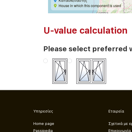
Κατασκευαστής
House in which this component is used
U-value calculation
Please select preferred 
Υπηρεσίες
Εταιρεία
Home page
Σχετικά με ε
Passipedia
Επικοινωνία