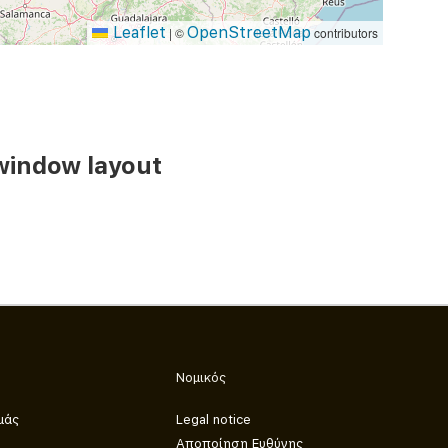
Leaflet
OpenStreetMap
|
©
contributors
window layout
Νομικός
μάς
Legal notice
Αποποίηση Ευθύνης