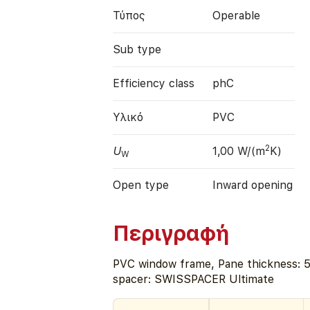
Τύπος
Operable
Sub type
Efficiency class
phC
Υλικό
PVC
2
U
1,00 W/(m
K)
W
Open type
Inward opening
Περιγραφή
PVC window frame, Pane thickness: 5
spacer: SWISSPACER Ultimate