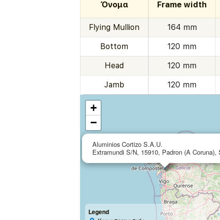
Όνομα
Frame width
Flying Mullion
164 mm
Bottom
120 mm
Head
120 mm
Jamb
120 mm
+
−
Aluminios Cortizo S.A.U.
Extramundi S/N, 15910, Padron (A Coruna), 
Legend